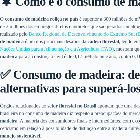
🌲 Como é o consumo de ma
O
consumo de madeira roliça no país
é superior a 300 milhões de m³
de 2 milhões dos empregos diretos e indiretos que são gerados anualm
realizado pelo
Banco Regional de Desenvolvimento do Extremo Sul 
de madeira
é um dos principais desafios da
cadeia florestal
, tendo em
Nações Unidas para a Alimentação e a Agricultura (FAO)
, mostram qu
madeira
para a construção civil é de 0,17 m³/habitante ano, contra 0,1
✅ Consumo de madeira: des
alternativas para superá-lo
Órgãos relacionados ao
setor florestal no Brasil
apontam que uma das p
brasileira no consumo de madeira diz respeito a preocupações do mer
madeira
. A maioria dos consumidores finais e intermediários, com e
ceticismo em relação à possibilidade de distinção entre a madeira culti
manejo sustentável
.