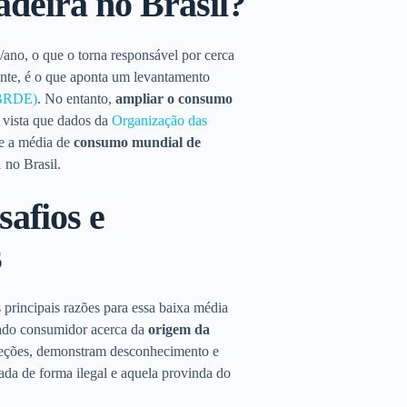
deira no Brasil?
/ano, o que o torna responsável por cerca
ente, é o que aponta um levantamento
(BRDE)
. No entanto,
ampliar o consumo
 vista que
dados da
Organização das
e a média de
consumo mundial de
1 no Brasil.
afios e
s
rincipais razões para essa baixa média
cado consumidor acerca da
origem da
xceções, demonstram desconhecimento e
vada de forma ilegal e aquela provinda do