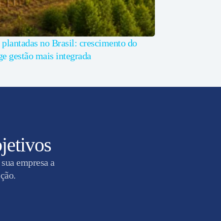
 plantadas no Brasil: crescimento do
ge gestão mais integrada
jetivos
 sua empresa a
ição.