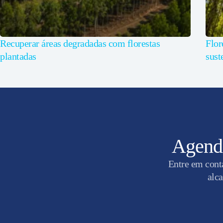
Recuperar áreas degradadas com florestas
Flor
plantadas
sust
Agende
Entre em cont
alca