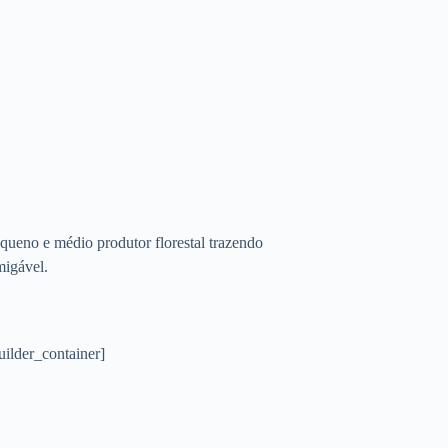
queno e médio produtor florestal trazendo
migável.
uilder_container]