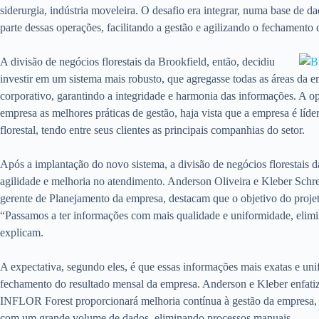
siderurgia, indústria moveleira. O desafio era integrar, numa base de d
parte dessas operações, facilitando a gestão e agilizando o fechamento 
A divisão de negócios florestais da Brookfield, então, decidiu
investir em um sistema mais robusto, que agregasse todas as áreas da e
corporativo, garantindo a integridade e harmonia das informações. A 
empresa as melhores práticas de gestão, haja vista que a empresa é líd
florestal, tendo entre seus clientes as principais companhias do setor.
Após a implantação do novo sistema, a divisão de negócios florestais d
agilidade e melhoria no atendimento. Anderson Oliveira e Kleber Schre
gerente de Planejamento da empresa, destacam que o objetivo do projet
“Passamos a ter informações com mais qualidade e uniformidade, elimi
explicam.
A expectativa, segundo eles, é que essas informações mais exatas e u
fechamento do resultado mensal da empresa. Anderson e Kleber enfatiz
INFLOR Forest proporcionará melhoria contínua à gestão da empresa, q
com um grande volume de dados, eliminando processos manuais.