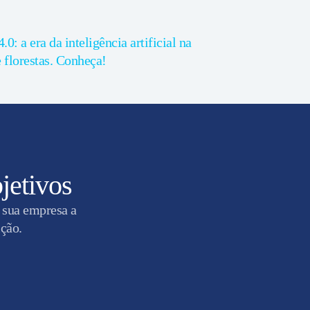
4.0: a era da inteligência artificial na
 florestas. Conheça!
jetivos
 sua empresa a
ição.