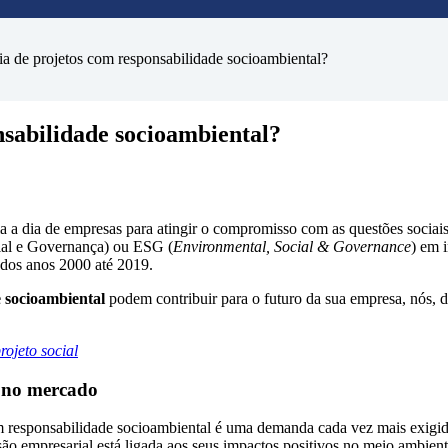
ia de projetos com responsabilidade socioambiental?
nsabilidade socioambiental?
a a dia de empresas para atingir o compromisso com as questões socia
cial e Governança) ou ESG (
Environmental, Social & Governance
) em i
 dos anos 2000 até 2019.
 socioambiental
podem contribuir para o futuro da sua empresa, nós, 
rojeto social
e no mercado
om responsabilidade socioambiental é uma demanda cada vez mais exigid
ssão empresarial está ligada aos seus impactos positivos no meio ambient