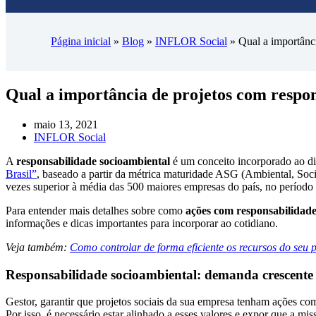
Página inicial
»
Blog
»
INFLOR Social
»
Qual a importânc
Qual a importância de projetos com respo
maio 13, 2021
INFLOR Social
A
responsabilidade socioambiental
é um conceito incorporado ao di
Brasil”
, baseado a partir da métrica maturidade ASG (Ambiental, So
vezes superior à média das 500 maiores empresas do país, no período
Para entender mais detalhes sobre como
ações com responsabilidade
informações e dicas importantes para incorporar ao cotidiano.
Veja também:
Como controlar de forma eficiente os recursos do seu p
Responsabilidade socioambiental: demanda crescent
Gestor, garantir que projetos sociais da sua empresa tenham ações c
Por isso, é necessário estar alinhado a esses valores e expor que a mi