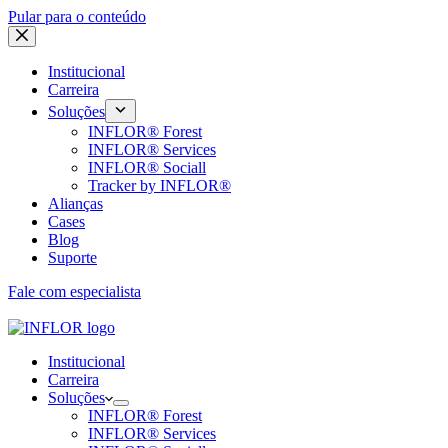
Pular para o conteúdo
Institucional
Carreira
Soluções
INFLOR® Forest
INFLOR® Services
INFLOR® Sociall
Tracker by INFLOR®
Alianças
Cases
Blog
Suporte
Fale com especialista
Institucional
Carreira
Soluções
INFLOR® Forest
INFLOR® Services