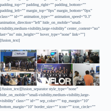
padding_top=”” padding_right=”” padding_bottom=””
padding_left=”” margin_top=”0px” margin_bottom=”0px”
class=”” id=”” animation_type=”” animation_speed=”0.3″
animation_direction=”left” hide_on_mobile=”small-
visibility,medium-visibility,large-visibility” center_content=”no”
last=”no” min_height=”” hover_type=”none” link=””]
[fusion_text]
[/fusion_text][fusion_separator style_type=”none”
hide_on_mobile=”small-visibility,medium-visibility,large-
visibility” class=”” id=”” sep_color=”” top_margin=”10″
bottom_margin=”10″ border_size=”” icon=”” icon_circle=””