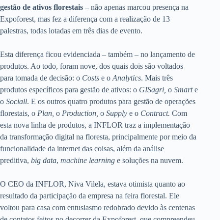
gestão de ativos florestais
– não apenas marcou presença na
Expoforest, mas fez a diferença com a realização de 13
palestras, todas lotadas em três dias de evento.
Esta diferença ficou evidenciada – também – no lançamento de
produtos. Ao todo, foram nove, dos quais dois são voltados
para tomada de decisão: o
Costs
e o
Analytics
. Mais três
produtos específicos para gestão de ativos: o
GISagri,
o
Smart
e
o
Sociall
. E os outros quatro produtos para gestão de operações
florestais, o
Plan,
o
Production,
o
Supply
e o
Contract.
Com
esta nova linha de produtos, a INFLOR traz a implementação
da transformação digital na floresta, principalmente por meio da
funcionalidade da internet das coisas, além da análise
preditiva,
big data
,
machine learning
e soluções na nuvem.
O CEO da INFLOR, Niva Vilela, estava otimista quanto ao
resultado da participação da empresa na feira florestal. Ele
voltou para casa com entusiasmo redobrado devido às centenas
de contatos feitos no decorrer da Expoforest, que compreendeu