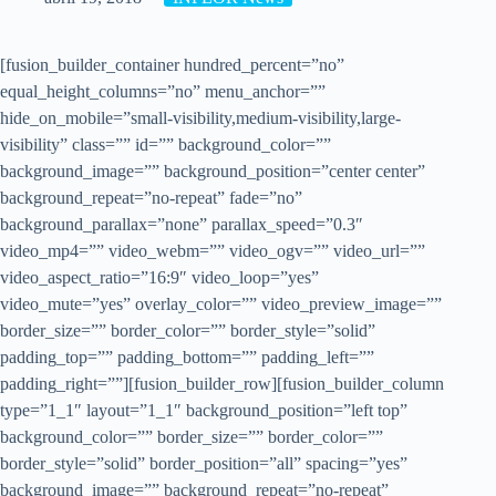
[fusion_builder_container hundred_percent=”no”
equal_height_columns=”no” menu_anchor=””
hide_on_mobile=”small-visibility,medium-visibility,large-
visibility” class=”” id=”” background_color=””
background_image=”” background_position=”center center”
background_repeat=”no-repeat” fade=”no”
background_parallax=”none” parallax_speed=”0.3″
video_mp4=”” video_webm=”” video_ogv=”” video_url=””
video_aspect_ratio=”16:9″ video_loop=”yes”
video_mute=”yes” overlay_color=”” video_preview_image=””
border_size=”” border_color=”” border_style=”solid”
padding_top=”” padding_bottom=”” padding_left=””
padding_right=””][fusion_builder_row][fusion_builder_column
type=”1_1″ layout=”1_1″ background_position=”left top”
background_color=”” border_size=”” border_color=””
border_style=”solid” border_position=”all” spacing=”yes”
background_image=”” background_repeat=”no-repeat”