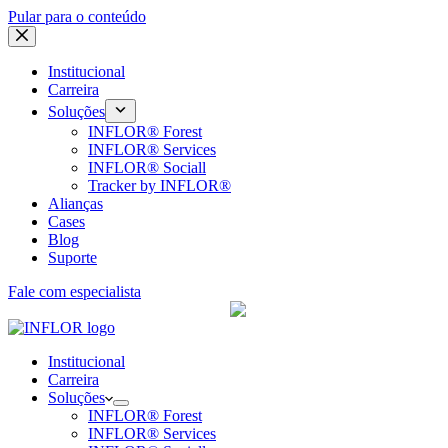
Pular para o conteúdo
Institucional
Carreira
Soluções
INFLOR® Forest
INFLOR® Services
INFLOR® Sociall
Tracker by INFLOR®
Alianças
Cases
Blog
Suporte
Fale com especialista
Uma empresa Remsoft
Institucional
Carreira
Soluções
INFLOR® Forest
INFLOR® Services