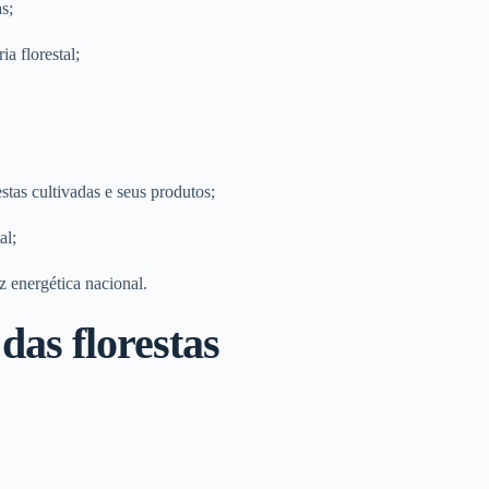
s;
ia florestal;
tas cultivadas e seus produtos;
al;
z energética nacional.
das florestas