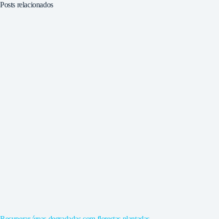
Posts relacionados
Recuperar áreas degradadas com florestas plantadas