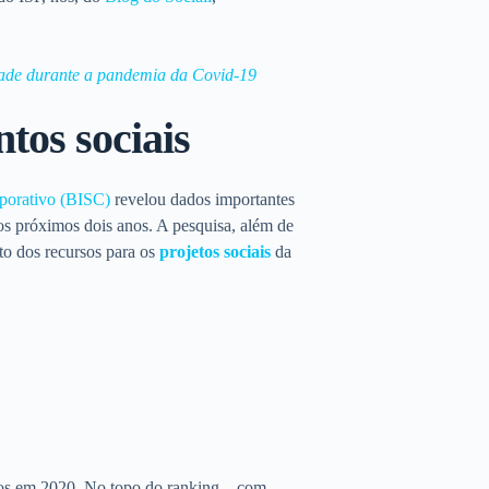
dade durante a pandemia da Covi
d-19
tos sociais
porativo
(BISC)
revelou dados importantes
s próximos dois anos. A pesquisa, além de
to dos recursos para os
projetos sociais
da
sos em 2020. No topo do ranking – com