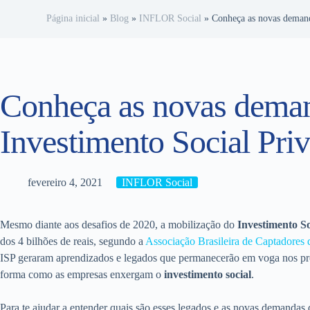
Página inicial
»
Blog
»
INFLOR Social
»
Conheça as novas demand
Conheça as novas dema
Investimento Social Pri
fevereiro 4, 2021
INFLOR Social
Mesmo diante aos desafios de 2020, a mobilização do
Investimento So
dos 4 bilhões de reais, segundo a
Associação Brasileira de Captadores
ISP geraram aprendizados e legados que permanecerão em voga nos pr
forma como as empresas enxergam o
investimento social
.
Para te ajudar a entender quais são esses legados e as novas demandas 