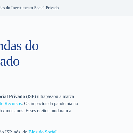
as do Investimento Social Privado
ndas do
vado
cial Privado
(ISP) ultrapassou a marca
 de Recursos
. Os impactos da pandemia no
óximos anos. Esses efeitos mudaram a
do ISP, nós, do
Blog do Sociall
,