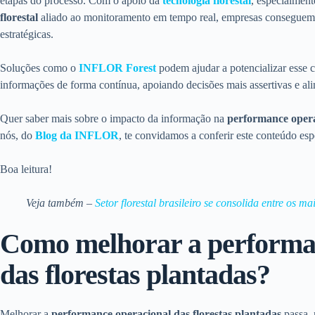
etapas do processo. Com o apoio da
tecnologia florestal
, especialmen
florestal
aliado ao monitoramento em tempo real, empresas conseguem 
estratégicas.
Soluções como o
INFLOR Forest
podem ajudar a potencializar esse ce
informações de forma contínua, apoiando decisões mais assertivas e al
Quer saber mais sobre o impacto da informação na
performance opera
nós, do
Blog da INFLOR
, te convidamos a conferir este conteúdo esp
Boa leitura!
Veja também –
Setor florestal brasileiro se consolida entre os m
Como melhorar a performa
das florestas plantadas?
Melhorar a
performance operacional das florestas plantadas
passa, 