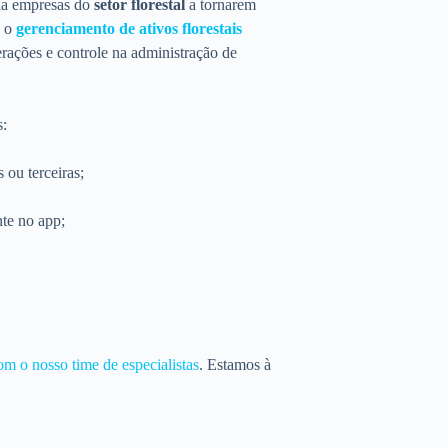
lia empresas do
setor florestal
a tornarem
a o
gerenciamento de ativos florestais
erações e controle na administração de
s:
 ou terceiras;
te no app;
om o nosso time de especialistas
. Estamos à