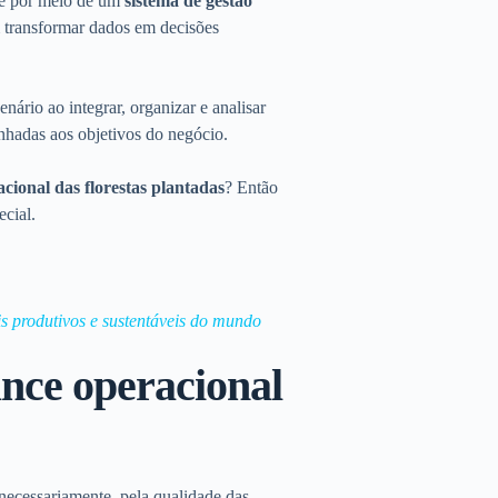
te por meio de um
sistema de gestão
transformar dados em decisões
nário ao integrar, organizar e analisar
inhadas aos objetivos do negócio.
cional das florestas plantadas
? Então
ecial.
ais produtivos e sustentáveis do mundo
nce operacional
necessariamente, pela qualidade das