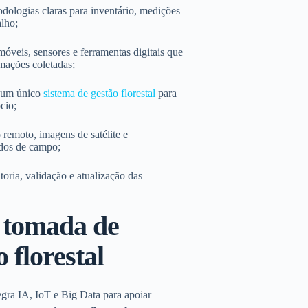
dologias claras para inventário, medições
alho;
óveis, sensores e ferramentas digitais que
mações coletadas;
m um único
sistema de gestão florestal
para
cio;
 remoto, imagens de satélite e
dos de campo;
oria, validação e atualização das
 tomada de
 florestal
gra IA, IoT e Big Data para apoiar