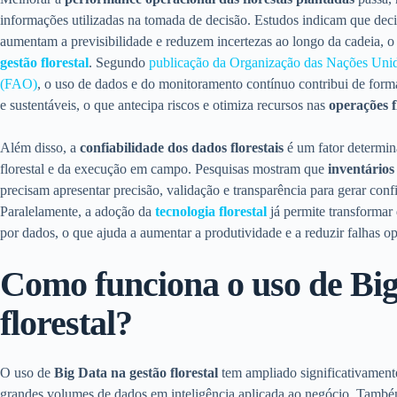
informações utilizadas na tomada de decisão. Estudos indicam que dec
aumentam a previsibilidade e reduzem incertezas ao longo da cadeia, o 
gestão florestal
. Segundo
publicação da Organização das Nações Unida
(FAO)
, o uso de dados e do monitoramento contínuo contribui de forma 
e sustentáveis, o que antecipa riscos e otimiza recursos nas
operações f
Além disso, a
confiabilidade dos dados florestais
é um fator determin
florestal e da execução em campo. Pesquisas mostram que
inventários 
precisam apresentar precisão, validação e transparência para gerar confia
Paralelamente, a adoção da
tecnologia florestal
já permite transformar
por dados, o que ajuda a aumentar a produtividade e a reduzir falhas op
Como funciona o uso de Big
florestal?
O uso de
Big Data na gestão florestal
tem ampliado significativament
grandes volumes de dados em inteligência aplicada ao negócio. Tamb