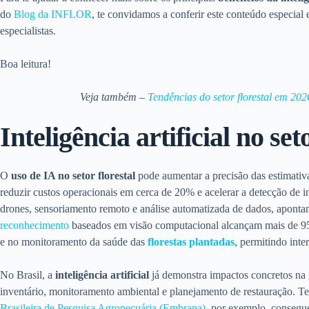
do
Blog da INFLOR
, te convidamos a conferir este conteúdo especial
especialistas.
Boa leitura!
Veja também –
Tendências do setor florestal em 202
Inteligência artificial no set
O
uso de IA no setor florestal
pode aumentar a precisão das estimativ
reduzir custos operacionais em cerca de 20% e acelerar a detecção de 
drones, sensoriamento remoto e análise automatizada de dados, apont
reconhecimento
baseados em visão computacional alcançam mais de 95%
e no monitoramento da saúde das
florestas plantadas
, permitindo inte
No Brasil, a
inteligência artificial
já demonstra impactos concretos na
inventário, monitoramento ambiental e planejamento de restauração. T
Brasileira de Pesquisa Agropecuária (Embrapa)
, por exemplo, consegue