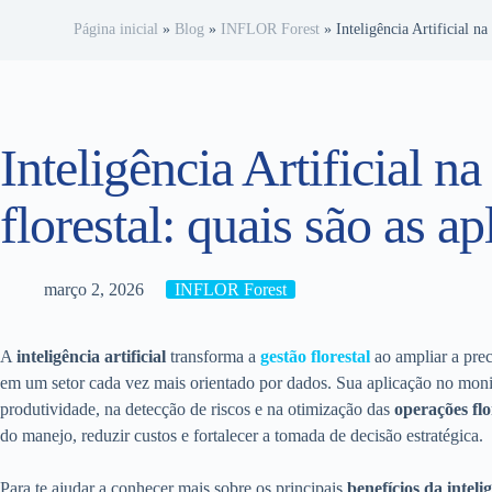
Página inicial
»
Blog
»
INFLOR Forest
»
Inteligência Artificial na
Inteligência Artificial na
florestal: quais são as a
março 2, 2026
INFLOR Forest
A
inteligência artificial
transforma a
gestão florestal
ao ampliar a prec
em um setor cada vez mais orientado por dados. Sua aplicação no moni
produtividade, na detecção de riscos e na otimização das
operações flo
do manejo, reduzir custos e fortalecer a tomada de decisão estratégica.
Para te ajudar a conhecer mais sobre os principais
benefícios da intelig