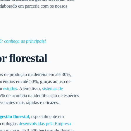
 elaborado em parceria com os nossos
6: conheça as principais!
or florestal
as de produção madeireira em até 30%,
incêndios em até 50%, graças ao uso de
am
estudos
. Além disso,
sistemas de
 de acurácia na identificação de espécies
rvenções mais rápidas e eficazes.
gestão florestal
, especialmente em
ecnologias
desenvolvidas pela Empresa
m mapear até 3.500 hectares de floresta