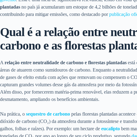
plantadas
no país já acumularam um estoque de 4,2 bilhões de tonelad
contribuindo para mitigar emissões, como destacado por
publicação ofi
Qual é a relação entre neut
carbono e as florestas plan
A
relação entre neutralidade de carbono e florestas plantadas
está 
áreas de atuarem como sumidouros de carbono. Enquanto a neutralidade
de gases de efeito estufa com ações que removam ou compensem o CO₂
capturam grandes volumes desse gás da atmosfera por meio da fotossín
Além disso, por fornecerem matéria-prima renovável, elas reduzem a p
desmatamento, ampliando os benefícios ambientais.
Na prática, o
sequestro de carbono
pelas florestas plantadas acontec
dióxido de carbono (CO₂) da atmosfera durante a fotossíntese e trans
galhos, folhas e raízes). Por exemplo: um hectare de
eucalipto
bem mane
toneladas de CO₂ por ano ao longo de seu ciclo produtivo, segundo
da