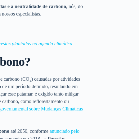
adas e a neutralidade de carbono
, nós, do
 nossos especialistas.
orestas plantadas na agenda climática
rbono?
de carbono (CO₂) causadas por atividades
de um período definido, resultando em
çar esse patamar, é exigido tanto mitigar
e carbono, como reflorestamento ou
rgovernamental sobre Mudanças Climáticas
rbono
até 2050, conforme
anunciado pelo
 que, somente em 2018, as
florestas