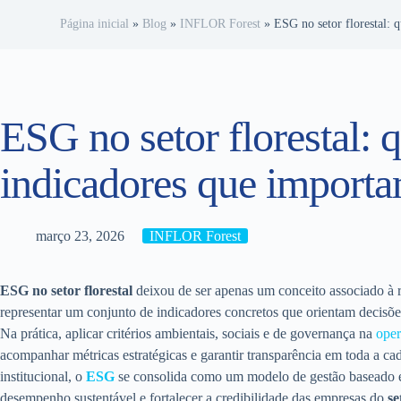
Página inicial
»
Blog
»
INFLOR Forest
»
ESG no setor florestal: 
ESG no setor florestal: q
indicadores que import
março 23, 2026
INFLOR Forest
ESG no setor florestal
deixou de ser apenas um conceito associado à r
representar um conjunto de indicadores concretos que orientam decisõe
Na prática, aplicar critérios ambientais, sociais e de governança na
oper
acompanhar métricas estratégicas e garantir transparência em toda a ca
institucional, o
ESG
se consolida como um modelo de gestão baseado 
desempenho sustentável e fortalecer a credibilidade das empresas do
se