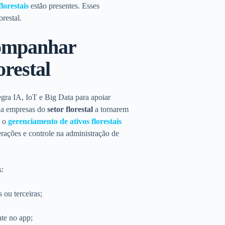
lorestais
estão presentes. Esses
restal.
companhar
orestal
gra IA, IoT e Big Data para apoiar
lia empresas do
setor florestal
a tornarem
a o
gerenciamento de ativos florestais
erações e controle na administração de
s:
 ou terceiras;
te no app;